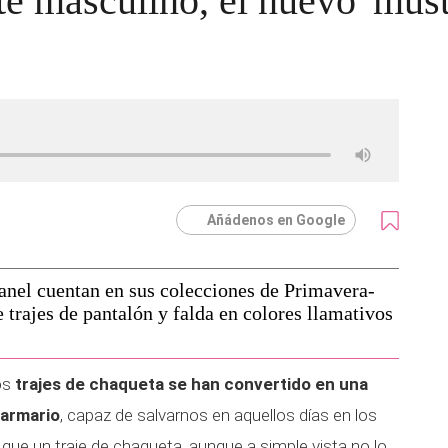
te masculino, el nuevo 'must
Añádenos en Google
nel cuentan en sus colecciones de Primavera-
trajes de pantalón y falda en colores llamativos
os
trajes de chaqueta se han convertido en una
 armario
, capaz de salvarnos en aquellos días en los
ue un traje de chaqueta, aunque a simple vista no lo