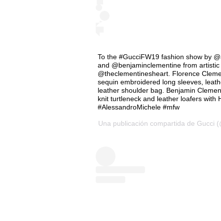
To the #GucciFW19 fashion show by @
and @benjaminclementine from artistic
@theclementinesheart. Florence Clemen
sequin embroidered long sleeves, leath
leather shoulder bag. Benjamin Clement
knit turtleneck and leather loafers with
#AlessandroMichele #mfw
Una publicación compartida de
Gucci
(