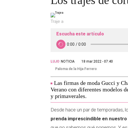
Los trajes de cor
Traje a
Escucha este artículo
LUJO
NOTICIA
18 mar 2022 - 07:40
Paloma de la Hija Ferrero
Las firmas de moda Gucci y Cha
Verano con diferentes modelos de 
y primaverales.
Desde hace un par de temporadas, l
prenda imprescindible en nuestro
que no sabemos qué ponernos. Y es q