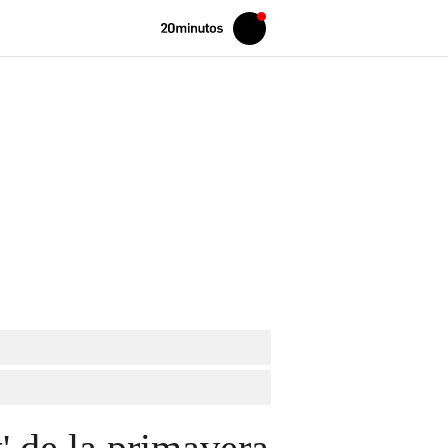
Volver
Iniciar
a
sesión
20MINUTOS.ES