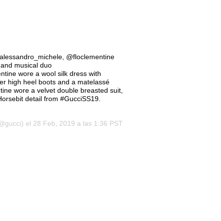
alessandro_michele, @floclementine
 and musical duo
tine wore a wool silk dress with
er high heel boots and a matelassé
ine wore a velvet double breasted suit,
 Horsebit detail from #GucciSS19.
@gucci) el 28 Feb, 2019 a las 1:36 PST