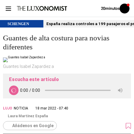
Volver
Iniciar
a
sesión
20MINUTOS.ES
SCHENGEN
España realiza controles a 199 pasajeros el p
Guantes de alta costura para novias
diferentes
Guantes Isabel Zapardiez a
Escucha este artículo
LUJO
NOTICIA
18 mar 2022 - 07:40
Laura Martínez España
Añádenos en Google