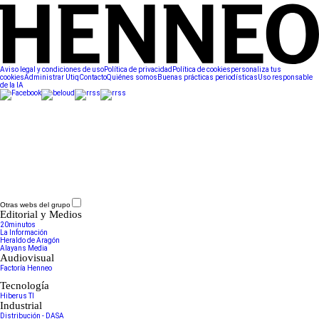
Aviso legal y condiciones de uso
Política de privacidad
Política de cookies
personaliza tus
cookies
Administrar Utiq
Contacto
Quiénes somos
Buenas prácticas periodísticas
Uso responsable
de la IA
Otras webs del grupo
Editorial y Medios
20minutos
La Información
Heraldo de Aragón
Alayans Media
Audiovisual
Factoría Henneo
Tecnología
Hiberus TI
Industrial
Distribución - DASA