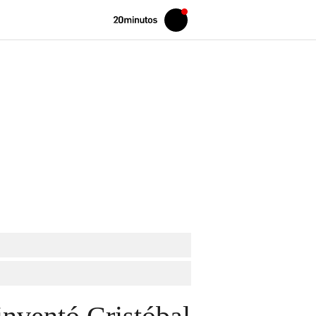
Volver
Iniciar
a
sesión
20MINUTOS.ES