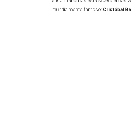
encontrábamos esta silueta en los ve
mundialmente famoso:
Cristóbal Ba