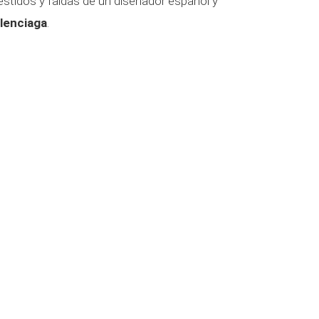
stidos y faldas de un diseñador español y
lenciaga
.