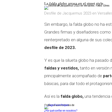
La falda globo arrasa en el street style
Desfile de Jacquemus 2023 en Versalles
Sin embargo, la falda globo no ha es
Grandes firmas y diseñadores como
reinterpretado en alguna de sus cole
desfile de 2023.
Y es que la silueta globo ha pasado d
faldas y vestidos,
tanto en versión m
principalmente acompañado de
part
básicas, para dar todo el protagonism
Así es la
falda globo,
una tendencia d
Conforme a los criterios de
¿Por qué confiar en nosotros?