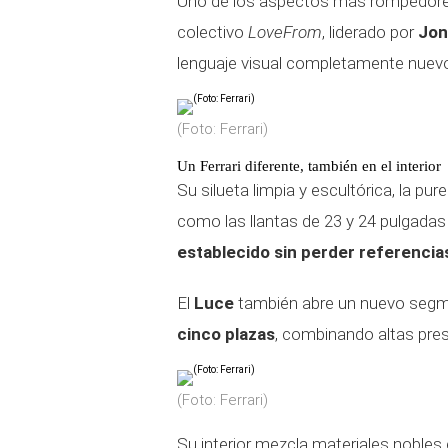
Uno de los aspectos más rompedore
colectivo
LoveFrom
, liderado por
Jon
lenguaje visual completamente nuevo
(Foto: Ferrari)
Un Ferrari diferente, también en el interior
Su silueta limpia y escultórica, la pu
como las llantas de 23 y 24 pulgadas 
establecido sin perder referencias
El
Luce
también abre un nuevo seg
cinco plazas
, combinando altas pres
(Foto: Ferrari)
Su interior mezcla materiales nobles 