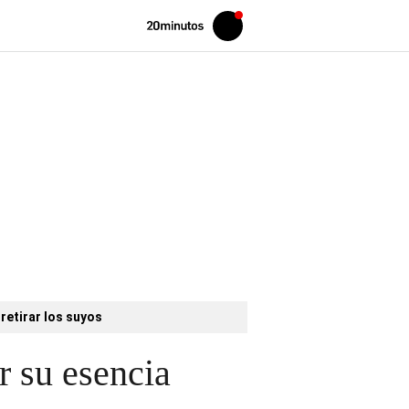
Volver
Iniciar
a
sesión
20MINUTOS.ES
retirar los suyos
r su esencia