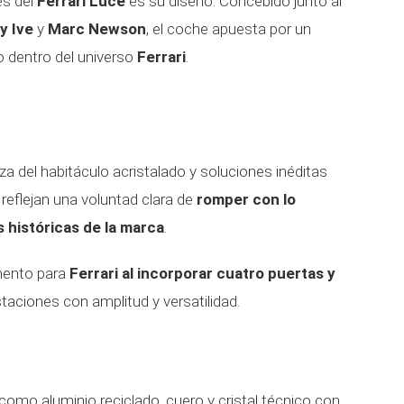
s del
Ferrari Luce
es su diseño. Concebido junto al
y Ive
y
Marc Newson
, el coche apuesta por un
 dentro del universo
Ferrari
.
reza del habitáculo acristalado y soluciones inéditas
reflejan una voluntad clara de
romper con lo
 históricas de la marca
.
mento para
Ferrari al incorporar cuatro puertas y
taciones con amplitud y versatilidad.
como aluminio reciclado, cuero y cristal técnico con