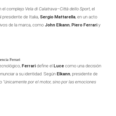
n el complejo
Vela di Calatrava–Città dello Sport
, el
 presidente de Italia,
Sergio Mattarella
, en un acto
tivos de la marca, como
John Elkann
,
Piero Ferrari
y
encia Ferrari
ecnológico,
Ferrari
define el
Luce
como una decisión
 renunciar a su identidad. Según
Elkann
, presidente de
do
"únicamente por el motor, sino por las emociones