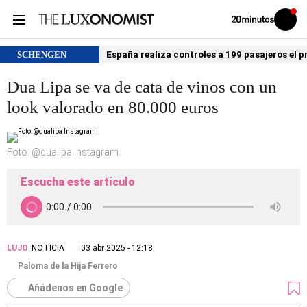
Volver
Iniciar
a
sesión
20MINUTOS.ES
SCHENGEN
España realiza controles a 199 pasajeros el p
Dua Lipa se va de cata de vinos con un
look valorado en 80.000 euros
Foto: @dualipa Instagram.
Escucha este artículo
LUJO
NOTICIA
03 abr 2025 - 12:18
Paloma de la Hija Ferrero
Añádenos en Google