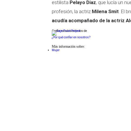
estilista
Pelayo Diaz
, que lucía un n
profesión, la actriz
Milena Smit
. El b
acudía acompañado de la actriz Al
Conforme a los criterios de
¿Por qué confiar en nosotros?
Más información sobre:
Mujer