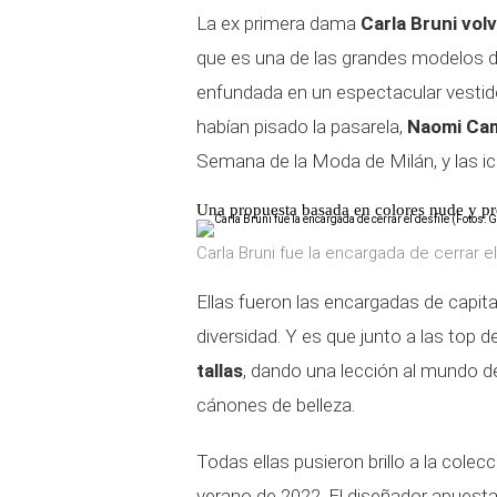
La ex primera dama
Carla Bruni vol
que es una de las grandes modelos de l
enfundada en un espectacular vestido
habían pisado la pasarela,
Naomi Cam
Semana de la Moda de Milán, y las i
Una propuesta basada en colores nude y p
Carla Bruni fue la encargada de cerrar el
Ellas fueron las encargadas de capi
diversidad. Y es que junto a las top
tallas
, dando una lección al mundo d
cánones de belleza.
Todas ellas pusieron brillo a la colec
verano de 2022. El diseñador apuest