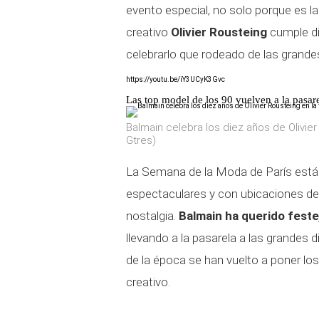
evento especial, no solo porque es la
creativo
Olivier Rousteing
cumple di
celebrarlo que rodeado de las grandes
https://youtu.be/iY3UCyK3Gvc
Las top model de los 90 vuelven a la pasa
Balmain celebra los diez años de Olivier
Gtres)
La Semana de la Moda de París está 
espectaculares y con ubicaciones de
nostalgia.
Balmain ha querido festej
llevando a la pasarela a las grandes
de la época se han vuelto a poner los
creativo.