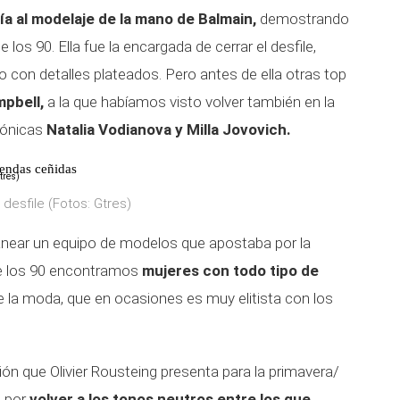
vía al modelaje de la mano de Balmain,
demostrando
os 90. Ella fue la encargada de cerrar el desfile,
 con detalles plateados. Pero antes de ella otras top
pbell,
a la que habíamos visto volver también en la
cónicas
Natalia Vodianova y Milla Jovovich.
rendas ceñidas
 desfile (Fotos: Gtres)
tanear un equipo de modelos que apostaba por la
 de los 90 encontramos
mujeres con todo tipo de
e la moda, que en ocasiones es muy elitista con los
ción que Olivier Rousteing presenta para la primavera/
a por
volver a los tonos neutros entre los que