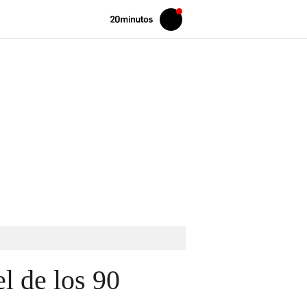
Volver
Iniciar
a
sesión
20MINUTOS.ES
l de los 90