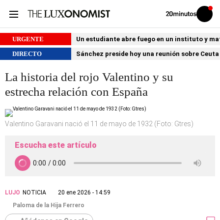
Volver
Iniciar
a
sesión
20MINUTOS.ES
URGENTE
Un estudiante abre fuego en un instituto y ma
DIRECTO
Sánchez preside hoy una reunión sobre Ceuta 
La historia del rojo Valentino y su
estrecha relación con España
Valentino Garavani nació el 11 de mayo de 1932 (Foto: Gtres)
Escucha este artículo
LUJO
NOTICIA
20 ene 2026 - 14:59
Paloma de la Hija Ferrero