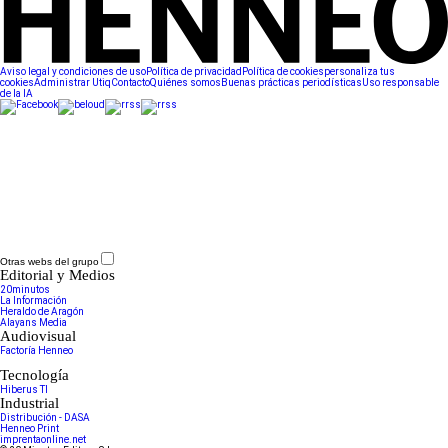
Aviso legal y condiciones de uso
Política de privacidad
Política de cookies
personaliza tus
cookies
Administrar Utiq
Contacto
Quiénes somos
Buenas prácticas periodísticas
Uso responsable
de la IA
Otras webs del grupo
Editorial y Medios
20minutos
La Información
Heraldo de Aragón
Alayans Media
Audiovisual
Factoría Henneo
Tecnología
Hiberus TI
Industrial
Distribución - DASA
Henneo Print
imprentaonline.net