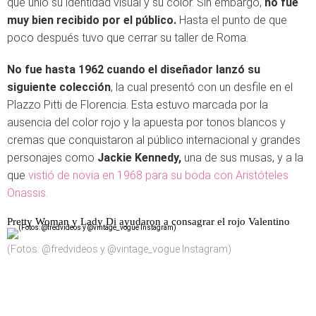
que unió su identidad visual y su color. Sin embargo,
no fue
muy bien recibido por el público.
Hasta el punto de que
poco después tuvo que cerrar su taller de Roma.
No fue hasta 1962 cuando el diseñador lanzó su
siguiente colección
, la cual presentó con un desfile en el
Plazzo Pitti de Florencia. Esta estuvo marcada por la
ausencia del color rojo y la apuesta por tonos blancos y
cremas que conquistaron al público internacional y grandes
personajes como
Jackie Kennedy,
una de sus musas, y a la
que
vistió de novia en 1968 para su boda con Aristóteles
Onassis.
Pretty Woman y Lady Di ayudaron a consagrar el rojo Valentino
(Fotos: @fredvideos y @vintage_vogue Instagram)