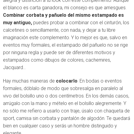
alegría y distinción a tu look con este complemento. Aunque
el blanco es carta ganadora, mi consejo es que arriesgues.
Combinar corbata y pañuelo del mismo estampado es
muy antiguo,
puedes probar a combinar con el cinturón, los
calcetines o sencillamente, con nada, y dejar a tu libre
imaginación este complemento. Y lo mejor es que, salvo en
eventos muy formales, el estampado del pañuelo no se rige
por ninguna regla y puede ser de diferentes motivos y
estampados como dibujos de colores, cachemires,
Jacquard…
Hay muchas maneras de
colocarlo
. En bodas o eventos
formales, dóblalo de modo que sobresalga en paralelo al
vivo del bolsillo uno o dos centímetros. En los demás casos,
arrúgalo con la mano y mételo en el bolsillo alegremente. Y
no sólo me refiero a usarlo con traje, úsalo con chaqueta de
sport, camisa sin corbata y pantalón de algodón. Te quedará
bien en cualquier caso y serás un hombre distinguido y
elegante.