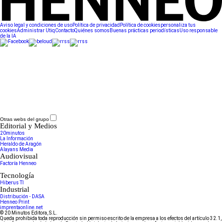
Aviso legal y condiciones de uso
Política de privacidad
Política de cookies
personaliza tus
cookies
Administrar Utiq
Contacto
Quiénes somos
Buenas prácticas periodísticas
Uso responsable
de la IA
Otras webs del grupo
Editorial y Medios
20minutos
La Información
Heraldo de Aragón
Alayans Media
Audiovisual
Factoría Henneo
Tecnología
Hiberus TI
Industrial
Distribución - DASA
Henneo Print
imprentaonline.net
© 20 Minutos Editora, S.L.
Queda prohibida toda reproducción sin permiso escrito de la empresa a los efectos del artículo 32.1,