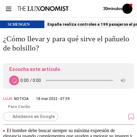
Volver
Iniciar
a
sesión
20MINUTOS.ES
SCHENGEN
España realiza controles a 199 pasajeros el p
¿Cómo llevar y para qué sirve el pañuelo
de bolsillo?
Escucha este artículo
LUJO
NOTICIA
18 mar 2022 - 07:59
Paco Cecilio
Añádenos en Google
El hombre debe buscar siempre su máxima expresión de
elegancia usando complementos que ayuden a mejorar su imagen y