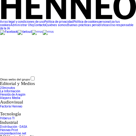
Aviso legal y condiciones de uso
Política de privacidad
Política de cookies
personaliza tus
cookies
Administrar Utiq
Contacto
Quiénes somos
Buenas prácticas periodísticas
Uso responsable
de la IA
Otras webs del grupo
Editorial y Medios
20minutos
La Información
Heraldo de Aragón
Alayans Media
Audiovisual
Factoría Henneo
Tecnología
Hiberus TI
Industrial
Distribución - DASA
Henneo Print
imprentaonline.net