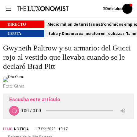
Volver
Iniciar
a
sesión
20MINUTOS.ES
DIRECTO
Medio millón de turistas astronómicos empiezan
CEUTA
Italia y Dinamarca insisten en rechazar "la i
Gwyneth Paltrow y su armario: del Gucci
rojo al vestido que llevaba cuando se le
declaró Brad Pitt
Foto: Gtres.
Escucha este artículo
LUJO
NOTICIA
17 feb 2023 - 13:17