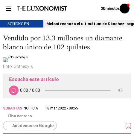
Volver
Iniciar
a
sesión
20MINUTOS.ES
SCHENGEN
Meloni rechaza el ultimátum de Sánchez: segu
Vendido por 13,3 millones un diamante
blanco único de 102 quilates
Foto: Sotheby´s
Escucha este artículo
SUBASTAS
NOTICIA
18 mar 2022 - 08:55
Elisa Ventoso
Añádenos en Google