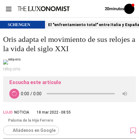
Volver
Iniciar
a
sesión
20MINUTOS.ES
SCHENGEN
El "enfrentamiento total" entre Italia y Españ
Oris adapta el movimiento de sus relojes a
la vida del siglo XXI
reloj-oris
Escucha este artículo
LUJO
NOTICIA
18 mar 2022 - 08:55
Paloma de la Hija Ferrero
Añádenos en Google