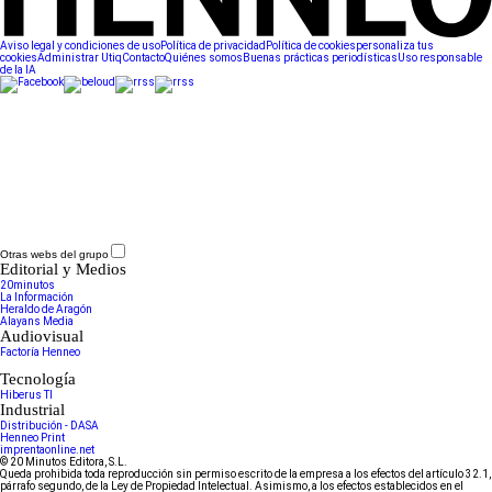
Aviso legal y condiciones de uso
Política de privacidad
Política de cookies
personaliza tus
cookies
Administrar Utiq
Contacto
Quiénes somos
Buenas prácticas periodísticas
Uso responsable
de la IA
Otras webs del grupo
Editorial y Medios
20minutos
La Información
Heraldo de Aragón
Alayans Media
Audiovisual
Factoría Henneo
Tecnología
Hiberus TI
Industrial
Distribución - DASA
Henneo Print
imprentaonline.net
© 20 Minutos Editora, S.L.
Queda prohibida toda reproducción sin permiso escrito de la empresa a los efectos del artículo 32.1,
párrafo segundo, de la Ley de Propiedad Intelectual. Asimismo, a los efectos establecidos en el