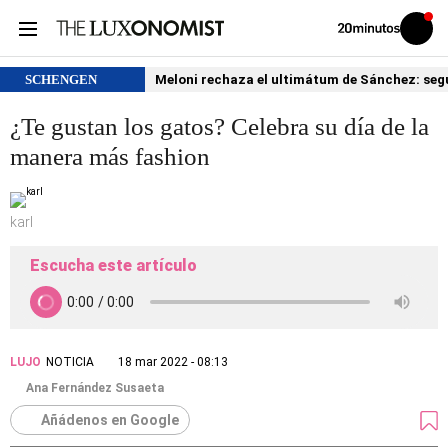
Volver
Iniciar
a
sesión
20MINUTOS.ES
SCHENGEN
Meloni rechaza el ultimátum de Sánchez: segu
¿Te gustan los gatos? Celebra su día de la
manera más fashion
karl
Escucha este artículo
LUJO
NOTICIA
18 mar 2022 - 08:13
Ana Fernández Susaeta
Añádenos en Google