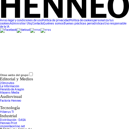
Aviso legal y condiciones de uso
Política de privacidad
Política de cookies
personaliza tus
cookies
Administrar Utiq
Contacto
Quiénes somos
Buenas prácticas periodísticas
Uso responsable
de la IA
Otras webs del grupo
Editorial y Medios
20minutos
La Información
Heraldo de Aragón
Alayans Media
Audiovisual
Factoría Henneo
Tecnología
Hiberus TI
Industrial
Distribución - DASA
Henneo Print
imprentaonline.net