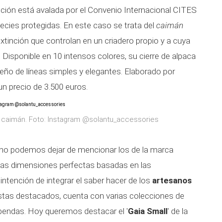
cción está avalada por el Convenio Internacional CITES
pecies protegidas. En este caso se trata del
caimán
xtinción que controlan en un criadero propio y a cuya
. Disponible en 10 intensos colores, su cierre de alpaca
seño de líneas simples y elegantes. Elaborado por
un precio de 3.500 euros.
e caimán. Foto: Instagram @solantu_accessories
no podemos dejar de mencionar los de la marca
las dimensiones perfectas basadas en las
ntención de integrar el saber hacer de los
artesanos
tistas destacados, cuenta con varias colecciones de
pendas. Hoy queremos destacar el '
Gaia Small
' de la