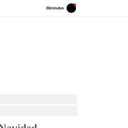
Volver
Iniciar
a
sesión
20MINUTOS.ES