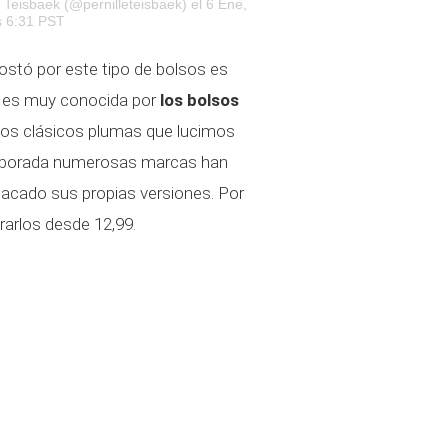
 Teisbaek (@pernilleteisbaek)
el 6 Ene,
s 6:31 PST
stó por este tipo de bolsos es
 es muy conocida por
los bolsos
los clásicos plumas que lucimos
emporada numerosas marcas han
sacado sus propias versiones. Por
arlos desde 12,99.