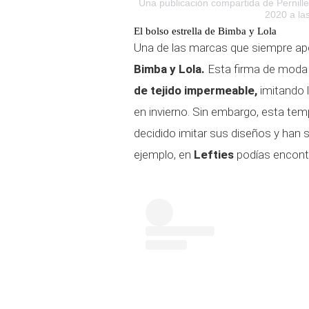
Una publicación compartida de Pernille
2020 a la
El bolso estrella de Bimba y Lola
Una de las marcas que siempre apo
Bimba y Lola.
Esta firma de moda
de tejido impermeable,
imitando 
en invierno. Sin embargo, esta t
decidido imitar sus diseños y han 
ejemplo, en
Lefties
podías encontr