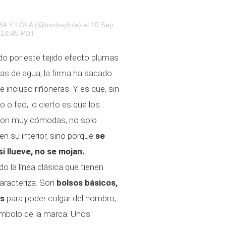
MBA Y LOLA (@bimbaylola)
el 10 Sep,
 10:45 PDT
o por este tejido efecto plumas
s de agua, la firma ha sacado
 incluso riñoneras. Y es que, sin
 o feo, lo cierto es que los
son muy cómodas, no solo
n su interior, sino porque
se
i llueve, no se mojan.
o la línea clásica que tienen
aracteriza. Son
bolsos básicos,
as
para poder colgar del hombro,
mbolo de la marca. Unos