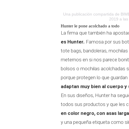
Una publicación compartida de BI
2019 a las
Hunter le pone acolchado a todo
La firma que también ha apostad
es Hunter.
Famosa por sus bota
tote bags, bandoleras, mochilas e
meternos en si nos parece bonito
bolsos o mochilas acolchadas 
porque protegen lo que guardan e
adaptan muy bien al cuerpo y s
En sus diseños, Hunter ha seguid
todos sus productos y que les c
en color negro, con asas larg
y una pequeña etiqueta como sí