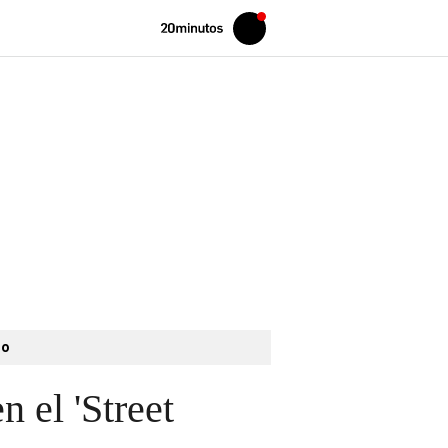
Volver
Iniciar
a
sesión
20MINUTOS.ES
to
n el 'Street