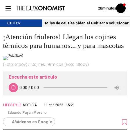
Volver
Iniciar
a
sesión
20MINUTOS.ES
CEUTA
Miles de ceutíes piden al Gobierno solucionar
¡Atención frioleros! Llegan los cojines
térmicos para humanos... y para mascotas
(Foto: Stoov)
Cojines Térmicos (Foto: Stoov)
Escucha este artículo
LIFESTYLE
NOTICIA
11 ene 2023 - 15:21
Eduardo Payán Moreno
Añádenos en Google