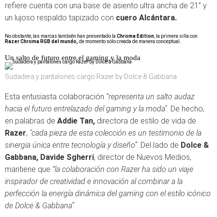
refiere cuenta con una base de asiento ultra ancha de 21” y
un lujoso respaldo tapizado con
cuero Alcántara.
No obstante, las marcas también han presentado la
Chroma Edition
, la primera silla con
Razer Chroma RGB del mundo,
de momento sólo creada de manera conceptual.
Un salto de futuro entre el gaming y la moda
Sudadera y pantalones cargo Razer by Dolce & Gabbana
Esta entusiasta colaboración
“representa un salto audaz
hacia el futuro entrelazado del gaming y la moda".
De hecho,
en palabras de
Addie Tan,
directora de estilo de vida de
Razer
,
"cada pieza de esta colección es un testimonio de la
sinergia única entre tecnología y diseño”
. Del lado de
Dolce &
Gabbana, Davide Sgherri
, director de Nuevos Medios,
mantiene que
“la colaboración con Razer ha sido un viaje
inspirador de creatividad e innovación al combinar a la
perfección la energía dinámica del gaming con el estilo icónico
de Dolce & Gabbana”.