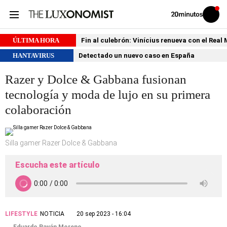
Volver
Iniciar
a
sesión
20MINUTOS.ES
ÚLTIMA HORA
Fin al culebrón: Vinícius renueva con el Real
HANTAVIRUS
Detectado un nuevo caso en España
Razer y Dolce & Gabbana fusionan
tecnología y moda de lujo en su primera
colaboración
Silla gamer Razer Dolce & Gabbana
Escucha este artículo
LIFESTYLE
NOTICIA
20 sep 2023 - 16:04