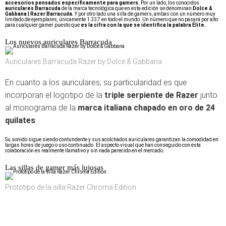
accesorios pensados específicamente para gamers.
Por un lado, los conocidos
auriculares Barracuda
de la marca tecnológica que en esta edición se denominan
Dolce &
Gabbana | Razer Barracuda.
Y por otro lado una silla de gamers, ambas con un número muy
limitado de ejemplares, únicamente 1.337 en todo el mundo. Un número que no pasará por alto
para cualquier gamer puesto que
es la cifra con la que se identifica la palabra Élite.
Los nuevos auriculares Barracuda
Auriculares Barracuda Razer by Dolce & Gabbana
En cuanto a los auriculares, su particularidad es que
incorporan el logotipo de la
triple serpiente de Razer
junto
al monograma de la
marca italiana chapado en oro de 24
quilates
.
Su sonido sigue siendo contundente y sus acolchados auriculares garantizan la comodidad en
largas horas de juego o uso continuado. El aspecto visual que han conseguido con esta
colaboración es realmente llamativo y sin nada parecido en el mercado.
Las sillas de gamer más lujosas
Prototipo de la silla Razer Chroma Edition