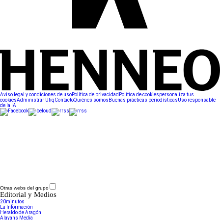
Aviso legal y condiciones de uso
Política de privacidad
Política de cookies
personaliza tus
cookies
Administrar Utiq
Contacto
Quiénes somos
Buenas prácticas periodísticas
Uso responsable
de la IA
Otras webs del grupo
Editorial y Medios
20minutos
La Información
Heraldo de Aragón
Alayans Media