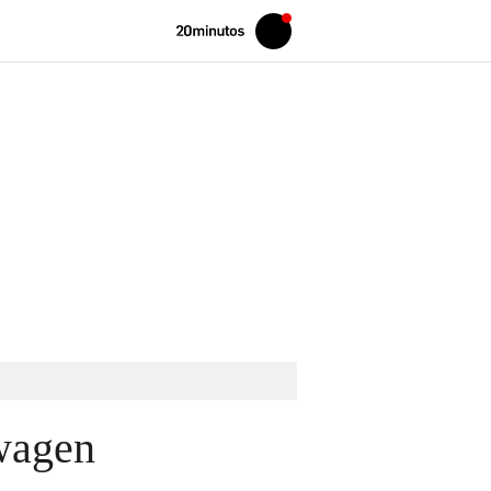
Volver
Iniciar
a
sesión
20MINUTOS.ES
swagen