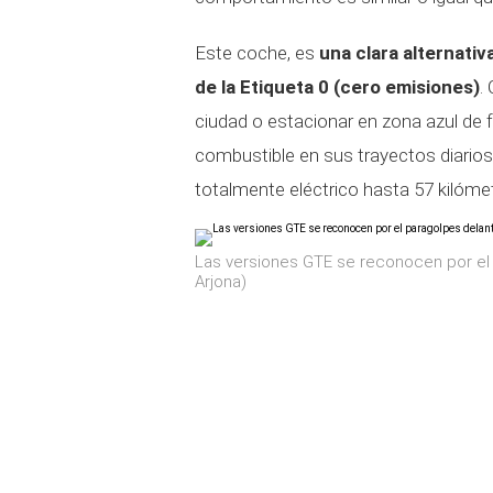
Este coche, es
una clara alternati
de la Etiqueta 0 (cero emisiones)
.
ciudad o estacionar en zona azul de f
combustible en sus trayectos diario
totalmente eléctrico hasta 57 kilóm
Las versiones GTE se reconocen por el p
Arjona)