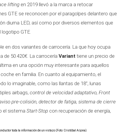
ace lifting
en 2019 llevó a la marca a retocar
ones GTE se reconocen por el paragolpes delantero que
ación diurna LED, así como por diversos elementos que
l logotipo GTE.
ble en dos variantes de carrocería. La que hoy ocupa
da de 50.420€. La carrocería
Variant
tiene un precio de
 última en una opción muy interesante para aquellos
e coche en familia. En cuanto al equipamiento, el
o lo imaginable, como las llantas de 18”, lunas
iples airbags,
control de velocidad adaptativo, Front
aviso pre-colisión, detector de fatiga, sistema de cierre
o el sistema
Start-Stop
con recuperación de energía,