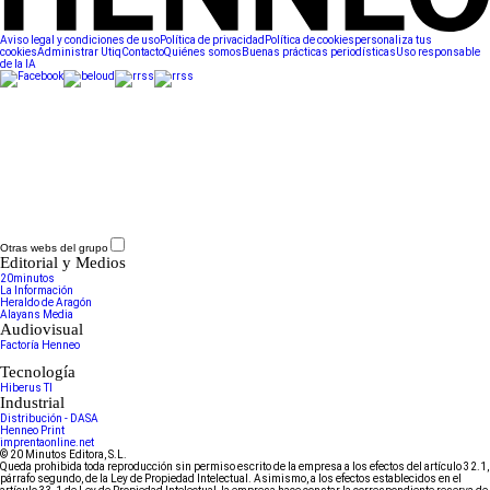
Aviso legal y condiciones de uso
Política de privacidad
Política de cookies
personaliza tus
cookies
Administrar Utiq
Contacto
Quiénes somos
Buenas prácticas periodísticas
Uso responsable
de la IA
Otras webs del grupo
Editorial y Medios
20minutos
La Información
Heraldo de Aragón
Alayans Media
Audiovisual
Factoría Henneo
Tecnología
Hiberus TI
Industrial
Distribución - DASA
Henneo Print
imprentaonline.net
© 20 Minutos Editora, S.L.
Queda prohibida toda reproducción sin permiso escrito de la empresa a los efectos del artículo 32.1,
párrafo segundo, de la Ley de Propiedad Intelectual. Asimismo, a los efectos establecidos en el