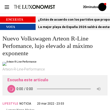
Volver
Iniciar
a
sesión
20MINUTOS.ES
ENCUESTA
¿Estás de acuerdo con los partidos que prop
VOTA
La mejor playa de España 2026 saldrá de estas
Nuevo Volkswagen Arteon R-Line
Perfomance, lujo elevado al máximo
exponente
Arteon-R-Line-Performance
Escucha este artículo
LIFESTYLE
NOTICIA
20 mar 2022 - 23:03