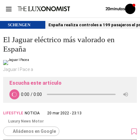
Volver
Iniciar
a
sesión
20MINUTOS.ES
SCHENGEN
España realiza controles a 199 pasajeros el p
El Jaguar eléctrico más valorado en
España
Jaguar I Pace a
Escucha este artículo
LIFESTYLE
NOTICIA
20 mar 2022 - 23:13
Luxury News Motor
Añádenos en Google