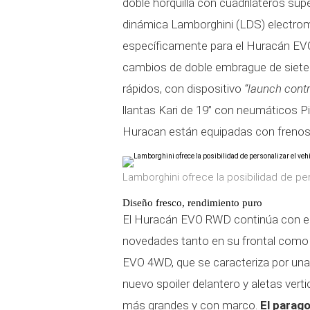
doble horquilla con cuadriláteros su
dinámica Lamborghini (LDS) electrom
específicamente para el Huracán EVO
cambios de doble embrague de siete
rápidos, con dispositivo
“launch contr
llantas Kari de 19” con neumáticos Pi
Huracan están equipadas con frenos 
Lamborghini ofrece la posibilidad de per
Diseño fresco, rendimiento puro
El Huracán EVO RWD continúa con el
novedades tanto en su frontal como t
EVO 4WD, que se caracteriza por una
nuevo spoiler delantero y aletas verti
más grandes y con marco.
El parag