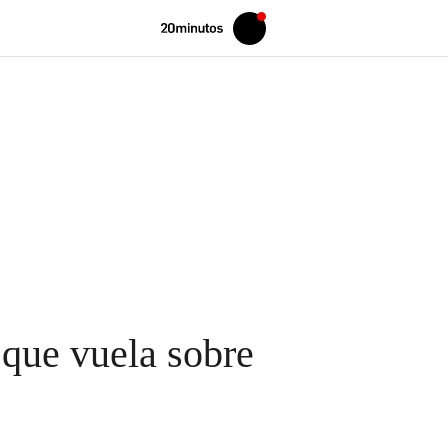
Volver
Iniciar
a
sesión
20MINUTOS.ES
 que vuela sobre