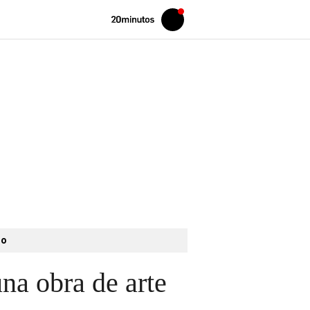
Volver
Iniciar
a
sesión
20MINUTOS.ES
to
una obra de arte