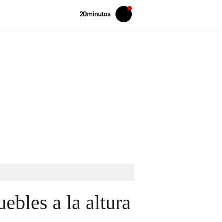
Volver
Iniciar
a
sesión
20MINUTOS.ES
ebles a la altura