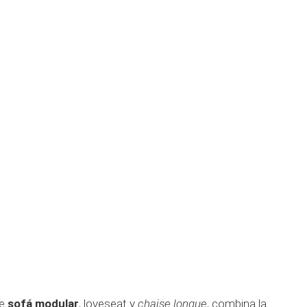
de
sofá modular
, loveseat y
chaise longue
, combina la