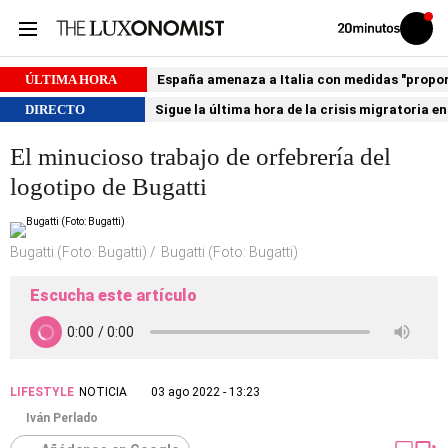
Volver
Iniciar
a
sesión
20MINUTOS.ES
ÚLTIMA HORA
España amenaza a Italia con medidas "proporci
DIRECTO
Sigue la última hora de la crisis migratoria e
El minucioso trabajo de orfebrería del
logotipo de Bugatti
Bugatti (Foto: Bugatti)
Bugatti (Foto: Bugatti)
Escucha este artículo
LIFESTYLE
NOTICIA
03 ago 2022 - 13:23
Iván Perlado