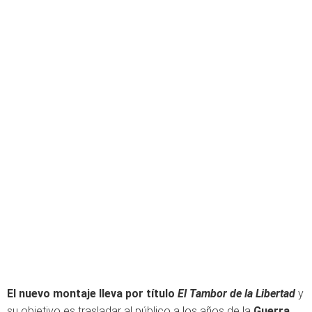
El nuevo montaje lleva por título
El Tambor de la Libertad
y
su objetivo es trasladar al público a los años de la
Guerra