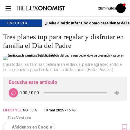
Volver
Iniciar
a
sesión
20MINUTOS.ES
ENCUESTA
¿Debe dimitir Infantino como presidente de la
Tres planes top para regalar y disfrutar en
familia el Día del Padre
Casi todas las familias celebrarán el día del padre agradeciéndole
su presencia y papel en la crianza de los hijos (Foto: Piqsels)
Escucha este artículo
LIFESTYLE
NOTICIA
10 mar 2025 - 16:45
Elisa Ventoso
Añádenos en Google