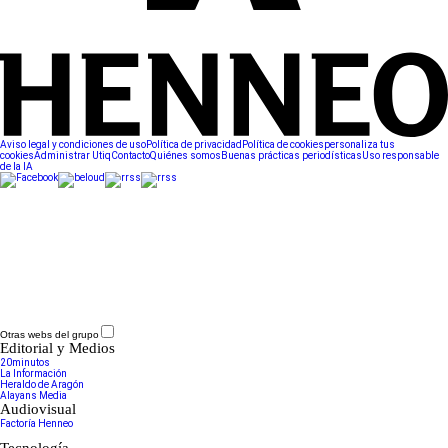
Aviso legal y condiciones de uso
Política de privacidad
Política de cookies
personaliza tus
cookies
Administrar Utiq
Contacto
Quiénes somos
Buenas prácticas periodísticas
Uso responsable
de la IA
Otras webs del grupo
Editorial y Medios
20minutos
La Información
Heraldo de Aragón
Alayans Media
Audiovisual
Factoría Henneo
Tecnología