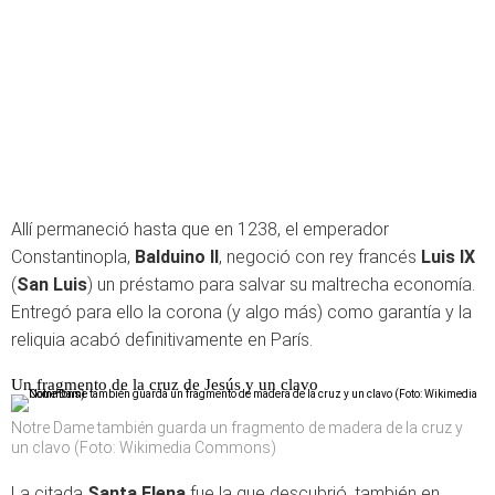
Allí permaneció hasta que en 1238, el emperador
Constantinopla,
Balduino II
, negoció con rey francés
Luis IX
(
San Luis
) un préstamo para salvar su maltrecha economía.
Entregó para ello la corona (y algo más) como garantía y la
reliquia acabó definitivamente en París.
Un fragmento de la cruz de Jesús y un clavo
Notre Dame también guarda un fragmento de madera de la cruz y
un clavo (Foto: Wikimedia Commons)
La citada
Santa Elena
fue la que descubrió, también en