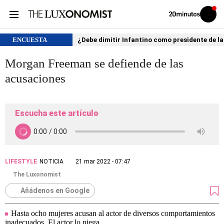
Volver
Iniciar
a
sesión
20MINUTOS.ES
ENCUESTA
¿Debe dimitir Infantino como presidente de la
Morgan Freeman se defiende de las
acusaciones
Escucha este artículo
LIFESTYLE
NOTICIA
21 mar 2022 - 07:47
The Luxonomist
Añádenos en Google
Hasta ocho mujeres acusan al actor de diversos comportamientos
inadecuados. El actor lo niega.