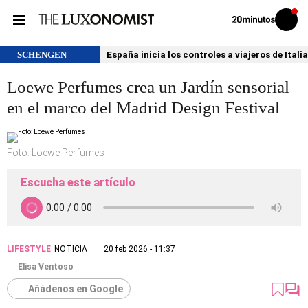
Volver
Iniciar
a
sesión
20MINUTOS.ES
SCHENGEN
España inicia los controles a viajeros de Itali
Loewe Perfumes crea un Jardín sensorial
en el marco del Madrid Design Festival
Foto: Loewe Perfumes
Escucha este artículo
LIFESTYLE
NOTICIA
20 feb 2026 - 11:37
Elisa Ventoso
Añádenos en Google