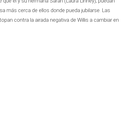
de que él y su hermana Sarah (Laura Linney), puedan
sa más cerca de ellos donde pueda jubilarse. Las
opan contra la airada negativa de Willis a cambiar en