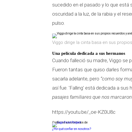
sucedido en el pasado y lo que está s
oscuridad a la luz, de la rabia y el 
pulso.
Viggo dirige la cinta basa en sus propi
Una película dedicada a sus hermanos
Cuando falleció su madre, Viggo se p
Fueron tantas que quiso darles forma
sacarla adelante, pero
“como soy muy 
así fue. 'Falling' está dedicada a su
pasajes familiares que nos marcaron
https://youtu.be/_oe-KZ0lJ8c
Conforme a los criterios de
¿Por qué confiar en nosotros?