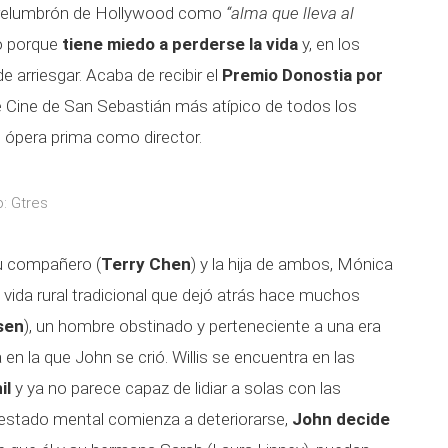
l relumbrón de Hollywood como
“alma que lleva al
co porque
tiene miedo a perderse la vida
y, en los
e arriesgar. Acaba de recibir el
Premio Donostia por
e Cine de San Sebastián más atípico de todos los
 su ópera prima como director.
: Gtres
su compañero (
Terry Chen
) y la hija de ambos, Mónica
la vida rural tradicional que dejó atrás hace muchos
sen
), un hombre obstinado y perteneciente a una era
da en la que John se crió. Willis se encuentra en las
il
y ya no parece capaz de lidiar a solas con las
 estado mental comienza a deteriorarse,
John decide