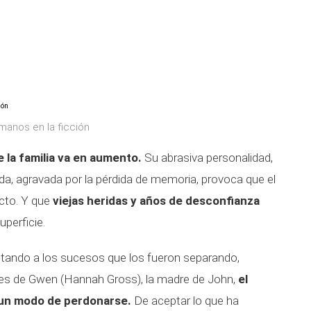
manos en la ficción
de la familia va en aumento.
Su abrasiva personalidad,
tida, agravada por la pérdida de memoria, provoca que el
cto. Y que
viejas heridas y años de desconfianza
uperficie.
ntando a los sucesos que los fueron separando,
tes de Gwen (Hannah Gross), la madre de John,
el
 un modo de perdonarse.
De aceptar lo que ha