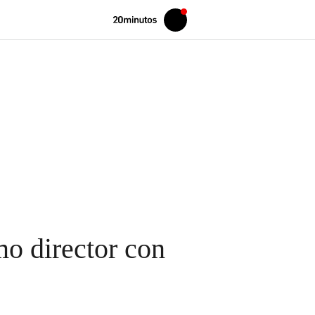
Volver
Iniciar
a
sesión
20MINUTOS.ES
o director con