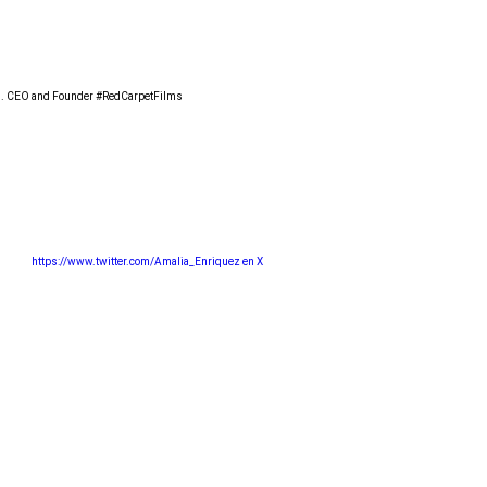
an. CEO and Founder #RedCarpetFilms
https://www.twitter.com/Amalia_Enriquez en X