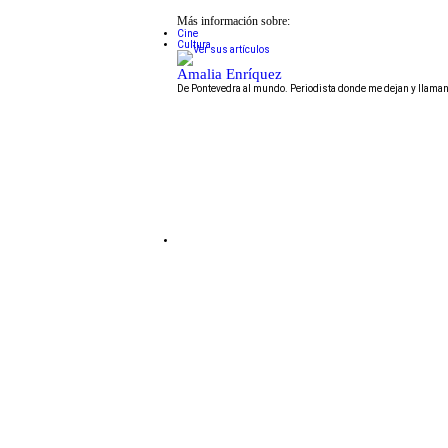
Más información sobre:
Cine
Cultura
Amalia Enríquez
De Pontevedra al mundo. Periodista donde me dejan y llam