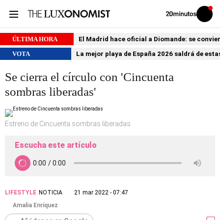
Volver
Iniciar
a
sesión
20MINUTOS.ES
ÚLTIMA HORA
El Madrid hace oficial a Diomande: se conviert
VOTA
La mejor playa de España 2026 saldrá de estas
Se cierra el círculo con 'Cincuenta
sombras liberadas'
Estreno de Cincuenta sombras liberadas
Escucha este artículo
LIFESTYLE
NOTICIA
21 mar 2022 - 07:47
Amalia Enríquez