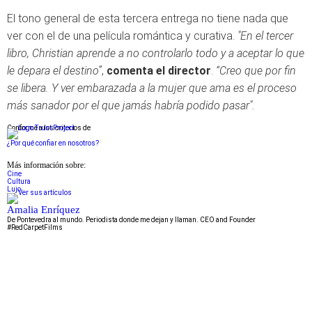
El tono general de esta tercera entrega no tiene nada que
ver con el de una película romántica y curativa.
"En el tercer
libro, Christian aprende a no controlarlo todo y a aceptar lo que
le depara el destino”
,
comenta el director
.
“Creo que por fin
se libera. Y ver embarazada a la mujer que ama es el proceso
más sanador por el que jamás habría podido pasar".
Conforme a los criterios de
¿Por qué confiar en nosotros?
Más información sobre:
Cine
Cultura
Lujo
Amalia Enríquez
De Pontevedra al mundo. Periodista donde me dejan y llaman. CEO and Founder
#RedCarpetFilms