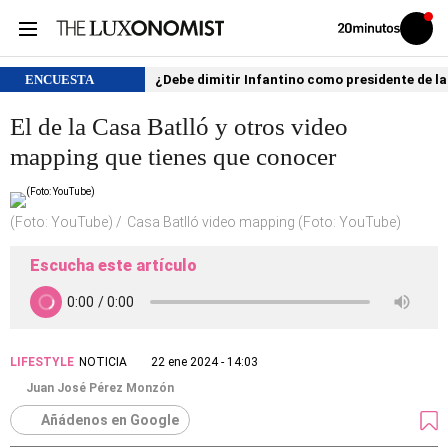
Volver
Iniciar
a
sesión
20MINUTOS.ES
ENCUESTA
¿Debe dimitir Infantino como presidente de la
El de la Casa Batlló y otros video
mapping que tienes que conocer
(Foto: YouTube)
Casa Batlló video mapping (Foto: YouTube)
Escucha este artículo
LIFESTYLE
NOTICIA
22 ene 2024 - 14:03
Juan José Pérez Monzón
Añádenos en Google