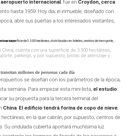
 aeropuerto internacional
, fue en
Croydon,
cerca
ento hasta 1959. Hoy día, el inmueble, diseñado con
época, abre sus puertas a los interesados visitantes,
n China, cuenta con una superficie de 3.300 hectáreas,
porte, parkings, y, por supuesto, pistas de aterrizaje y
 transitan millones de personas cada día
aeropuertos se diseñan con los parámetros de la época,
ta semana. Para empezar esta mini-lista,
el estudio
car su propuesta para la tercera terminal del
en
China
.
El edificio tendrá forma de copo de nieve
,
0 hectáreas, en la que cabrán, por supuesto, centros de
s
. Su ondulada cubierta aportará muchísima luz