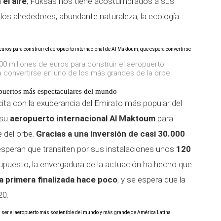
el aire
, Fuksas nos tiene acostumbrados a sus
los alrededores, abundante naturaleza, la ecología
000 millones de euros para construir el aeropuerto
a convertirse en uno de los más grandes de la orbe
ropuertos más espectaculares del mundo
cita con la exuberancia del Emirato más popular del
 su
aeropuerto internacional Al Maktoum
para
 del orbe.
Gracias a una inversión de casi 30.000
esperan que transiten por sus instalaciones unos
120
puesto, la envergadura de la actuación ha hecho que
la primera finalizada hace poco
, y se espera que la
20.