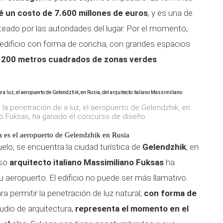
é un costo de 7.600 millones de euros
, y es una de
nteado por las autoridades del lugar. Por el momento,
 edificio con forma de concha, con grandes espacios
.200 metros cuadrados de zonas verdes
 la penetración de a luz, el aeropuerto de Gelendzhik, en
iano Fuksas, ha ganado el concurso de diseño
a es el aeropuerto de Gelendzhik en Rusia
elo, se encuentra la ciudad turística de
Gelendzhik
, en
oso
arquitecto italiano Massimiliano Fuksas
ha
 aeropuerto. El edificio no puede ser más llamativo.
a permitir la penetración de luz natural,
con forma de
udio de arquitectura,
representa el momento en el