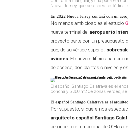
Con forma triangular, y una pasarela do
Nueva Jersey, que se espera esté final
En 2022 Nueva Jersey contará con un aerop
No menos ambicioso es el estudio
G
nueva terminal del
aeropuerto inter
proyecto parte con un presupuesto de
que, de su vértice superior,
sobresale
aviones
. El nuevo edificio abarcará
de acceso, dos plantas o niveles y e
El español Santiago Calatrava es el en
concha y 6.200 m2 de zonas verdes, se 
El español Santiago Calatrava es el arquit
Por supuesto, si queremos espectac
arquitecto español Santiago Calat
aeropuerto internacional de O´Hara, 