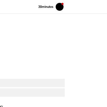
Volver
Iniciar
a
sesión
20MINUTOS.ES