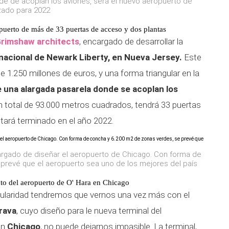
nde de acoplan los aviones, será el nuevo aeropuerto de
izado para 2022
uerto de más de 33 puertas de acceso y dos plantas
rimshaw architects
, encargado de desarrollar la
nacional de Newark Liberty, en Nueva Jersey.
Este
 1.250 millones de euros, y una forma triangular en la
 una alargada pasarela donde se acoplan los
 un total de 93.000 metros cuadrados, tendrá 33 puertas
stará terminado en el año 2022.
cargado de diseñar el aeropuerto de Chicago. Con forma de
prevé que el aeropuerto sea uno de los mejores del país
ecto del aeropuerto de O' Hara en Chicago
ularidad tendremos que vernos una vez más con el
rava
, cuyo diseño para le nueva terminal del
en
Chicago
, no puede dejarnos impasible. La terminal,