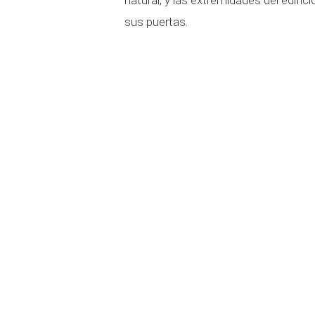
natural, y las extremidades del edific
sus puertas.