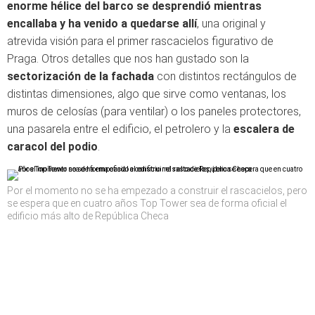
enorme hélice del barco se desprendió mientras
encallaba y ha venido a quedarse allí
, una original y
atrevida visión para el primer rascacielos figurativo de
Praga. Otros detalles que nos han gustado son la
sectorización de la fachada
con distintos rectángulos de
distintas dimensiones, algo que sirve como ventanas, los
muros de celosías (para ventilar) o los paneles protectores,
una pasarela entre el edificio, el petrolero y la
escalera de
caracol del podio
.
Por el momento no se ha empezado a construir el rascacielos, pero
se espera que en cuatro años Top Tower sea de forma oficial el
edificio más alto de República Checa