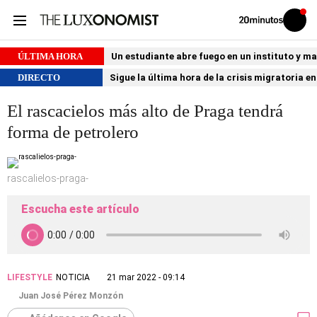
Volver
Iniciar
a
sesión
20MINUTOS.ES
ÚLTIMA HORA
Un estudiante abre fuego en un instituto y ma
DIRECTO
Sigue la última hora de la crisis migratoria e
El rascacielos más alto de Praga tendrá
forma de petrolero
rascalielos-praga-
Escucha este artículo
LIFESTYLE
NOTICIA
21 mar 2022 - 09:14
Juan José Pérez Monzón