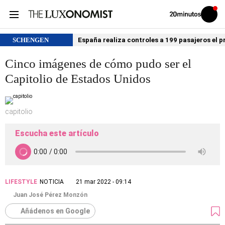
Volver
Iniciar
a
sesión
20MINUTOS.ES
SCHENGEN
España realiza controles a 199 pasajeros el p
Cinco imágenes de cómo pudo ser el
Capitolio de Estados Unidos
capitolio
Escucha este artículo
LIFESTYLE
NOTICIA
21 mar 2022 - 09:14
Juan José Pérez Monzón
Añádenos en Google