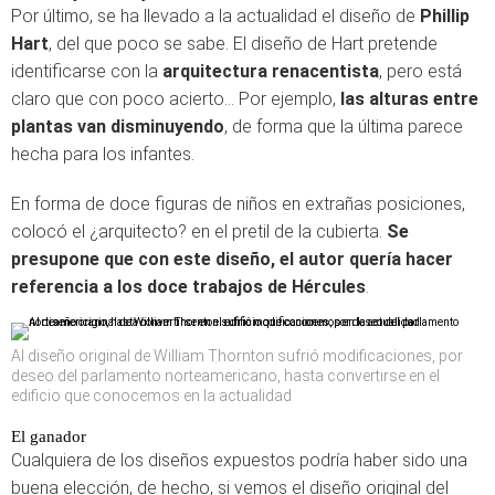
Por último, se ha llevado a la actualidad el diseño de
Phillip
Hart
, del que poco se sabe. El diseño de Hart pretende
identificarse con la
arquitectura renacentista
, pero está
claro que con poco acierto… Por ejemplo,
las alturas entre
plantas van disminuyendo
, de forma que la última parece
hecha para los infantes.
En forma de doce figuras de niños en extrañas posiciones,
colocó el ¿arquitecto? en el pretil de la cubierta.
Se
presupone que con este diseño, el autor quería hacer
referencia a los doce trabajos de Hércules
.
Al diseño original de William Thornton sufrió modificaciones, por
deseo del parlamento norteamericano, hasta convertirse en el
edificio que conocemos en la actualidad
El ganador
Cualquiera de los diseños expuestos podría haber sido una
buena elección, de hecho, si vemos el diseño original del