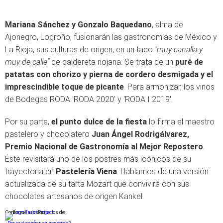
Mariana Sánchez y Gonzalo Baquedano
, alma de
Ajonegro, Logroño, fusionarán las gastronomías de México y
La Rioja, sus culturas de origen, en un taco
"muy canalla y
muy de calle"
de caldereta riojana. Se trata de un
puré de
patatas con chorizo y pierna de cordero desmigada y el
imprescindible toque de picante
. Para armonizar, los vinos
de Bodegas RODA 'RODA 2020' y 'RODA I 2019'.
Por su parte,
el punto dulce de la fiesta
lo firma el maestro
pastelero y chocolatero
Juan Ángel Rodrigálvarez,
Premio Nacional de Gastronomía al Mejor Repostero
.
Éste revisitará uno de los postres más icónicos de su
trayectoria en
Pastelería Viena
. Hablamos de una versión
actualizada de su tarta Mozart que convivirá con sus
chocolates artesanos de origen Kankel.
Conforme a los criterios de