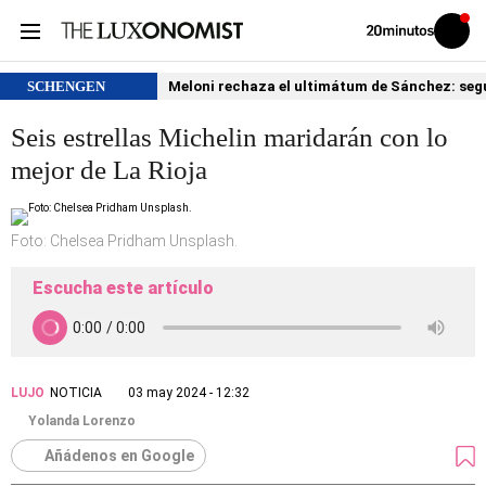
Volver
Iniciar
a
sesión
20MINUTOS.ES
SCHENGEN
Meloni rechaza el ultimátum de Sánchez: segu
Seis estrellas Michelin maridarán con lo
mejor de La Rioja
Foto: Chelsea Pridham Unsplash.
Escucha este artículo
LUJO
NOTICIA
03 may 2024 - 12:32
Yolanda Lorenzo
Añádenos en Google