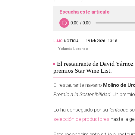
Escucha este artículo
LUJO
NOTICIA
19 feb 2026 - 13:18
Yolanda Lorenzo
El restaurante de David Yárnoz 
premios Star Wine List.
El restaurante navarro
Molino de Ur
Premio a la Sostenibilidad
. Un premio
Lo ha conseguido por su
"enfoque sos
selección de productores
hasta la ges
Este reconocimiento sitúa al restau