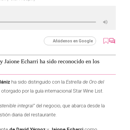
Añádenos en Google
y Jaione Echarri ha sido reconocido en los
dániz
ha sido distinguido con la
Estrella de Oro del
 otorgado por la guía internacional Star Wine List.
tenible integral"
del negocio, que abarca desde la
tión diaria del restaurante.
rante
de David Yárnoz
y
Jaione Echarri
como