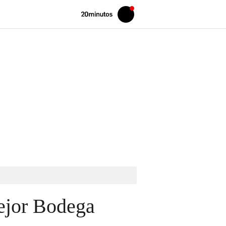
Volver
Iniciar
a
sesión
20MINUTOS.ES
Mejor Bodega