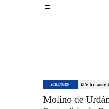
El "enfrentamient
SCHENGEN
Molino de Urdáni