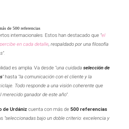
más de 500 referencias
rtos internacionales. Estos han destacado que
"
el
percibe en cada detalle
, respaldado por una filosofía
s"
.
ilidad es amplia. Va desde
"una cuidada
selección de
es
"
hasta
"la comunicación con el cliente y la
claje. Todo responde a una visión coherente que
el merecido ganador de este año"
.
o de Urdániz
cuenta con más de
500 referencias
as
"seleccionadas bajo un doble criterio: excelencia y