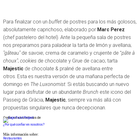
Para finalizar con un
buffet
de postres para los más golosos,
absolutamente caprichoso, elaborado por
Marc Perez
(chef pastelero del hotel). Ante la pequeña sala de postres
nos preparamos para paladear la tarta de limón y avellana;
"gâteau"
de savoie; crema de caramelo y crujiente de "
pâte à
choux"
;
cookies
de chocolate y Grue de cacao; tarta
Majestic
de chocolate & praliné de avellana entre
otros. Esta es nuestra versión de una mañana perfecta de
domingo en
The Luxonomist
. Si estás buscando un nuevo
lugar para disfrutar de un abundante
Brunch
este icono del
Passeig de Gràcia,
Majestic
, siempre va más allá con
propuestas singulares que nunca decepcionan.
Conforme a los criterios de
¿Por qué confiar en nosotros?
Más información sobre:
Restaurantes