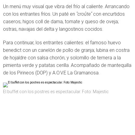
Un menú muy visual que vibra del frío al caliente. Arrancando
con los entrantes fríos. Un paté en
"croûte"
con encurtidos
caseros; higos coll de dama, tomate y queso de oveja;
ostras, navajas del delta y langostinos cocidos.
Para continuar, los entrantes calientes: el famoso huevo
benedict con un canelón de pollo de granja; lubina en costra
de hojaldre con salsa chorón; y solomillo de ternera a la
pimienta verde y patatas cerilla. Acompañado de mantequilla
de los Pirineos (DOP) y A.O.V.E La Gramanosa.
El buffet con los postres es espectacular. Foto: Majestic