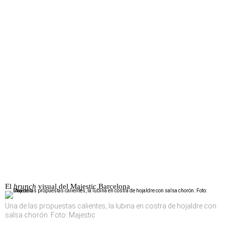
El
brunch
visual del Majestic Barcelona
Una de las propuestas calientes, la lubina en costra de hojaldre con
salsa chorón. Foto: Majestic