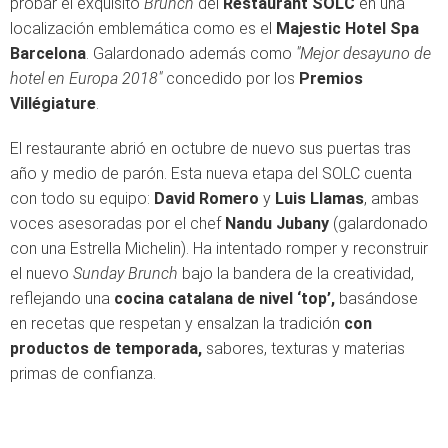
probar el exquisito
Brunch
del
Restaurant SOLC
en una
localización emblemática como es el
Majestic Hotel Spa
Barcelona
. Galardonado además como
"Mejor desayuno de
hotel en Europa 2018"
concedido por los
Premios
Villégiature
.
El restaurante abrió en octubre de nuevo sus puertas tras
año y medio de parón. Esta nueva etapa del SOLC cuenta
con todo su equipo:
David Romero
y
Luis Llamas
, ambas
voces asesoradas por el chef
Nandu Jubany
(galardonado
con una Estrella Michelin). Ha intentado romper y reconstruir
el nuevo
Sunday
Brunch
bajo la bandera de la creatividad,
reflejando una
cocina catalana de nivel ‘top’,
basándose
en recetas que respetan y ensalzan la tradición
con
productos de temporada,
sabores, texturas y materias
primas de confianza.