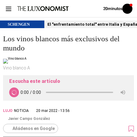
Volver
Iniciar
a
sesión
20MINUTOS.ES
SCHENGEN
El "enfrentamiento total" entre Italia y Españ
Los vinos blancos más exclusivos del
mundo
Vino blanco A
Escucha este artículo
LUJO
NOTICIA
20 mar 2022 - 13:56
Javier Campo González
Añádenos en Google