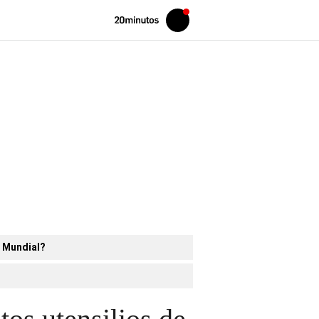
Volver
Iniciar
a
sesión
20MINUTOS.ES
l Mundial?