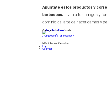
Apúntate estos productos y corre a
barbacoas.
Invita a tus amigos y fam
dominio del arte de hacer carnes y pes
Conforme a los criterios de
¿Por qué confiar en nosotros?
Más información sobre:
Lujo
Gourmet