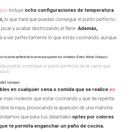
opus
incluye
ocho configuraciones de temperatura
r,
lo que hará que puedas conseguir el punto perfecto
 picar y acabar destrozando el filete.
Además,
á a ver perfectamente lo que estás cocinando, aunque
da podrás conseguir el punto perfecto de la carne que
topus)
 del verano
bles en cualquier cena o comida que se realice
es
e más moleste que estar cocinando y que de repente
bre la ropa, provocando la aparición de una mancha
ndamos que para tus delantales
optes por colores
a que te permita enganchar un paño de cocina.