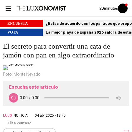
Volver
Iniciar
a
sesión
20MINUTOS.ES
ENCUESTA
¿Estás de acuerdo con los partidos que prop
VOTA
La mejor playa de España 2026 saldrá de estas
El secreto para convertir una cata de
jamón con pan en algo extraordinario
Foto: Monte Nevado
Escucha este artículo
LUJO
NOTICIA
04 abr 2025 - 13:45
Elisa Ventoso