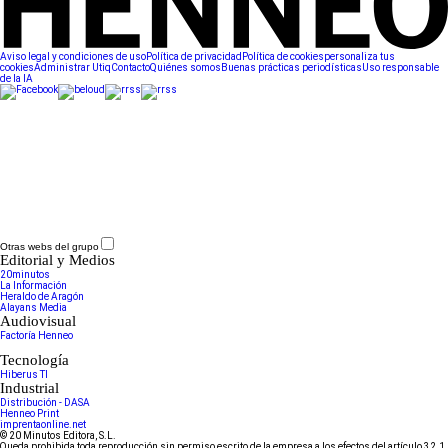
Aviso legal y condiciones de uso
Política de privacidad
Política de cookies
personaliza tus
cookies
Administrar Utiq
Contacto
Quiénes somos
Buenas prácticas periodísticas
Uso responsable
de la IA
Otras webs del grupo
Editorial y Medios
20minutos
La Información
Heraldo de Aragón
Alayans Media
Audiovisual
Factoría Henneo
Tecnología
Hiberus TI
Industrial
Distribución - DASA
Henneo Print
imprentaonline.net
© 20 Minutos Editora, S.L.
Queda prohibida toda reproducción sin permiso escrito de la empresa a los efectos del artículo 32.1,