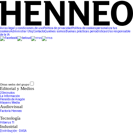
Aviso legal y condiciones de uso
Política de privacidad
Política de cookies
personaliza tus
cookies
Administrar Utiq
Contacto
Quiénes somos
Buenas prácticas periodísticas
Uso responsable
de la IA
Otras webs del grupo
Editorial y Medios
20minutos
La Información
Heraldo de Aragón
Alayans Media
Audiovisual
Factoría Henneo
Tecnología
Hiberus TI
Industrial
Distribución - DASA