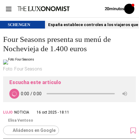
Volver
Iniciar
a
sesión
20MINUTOS.ES
SCHENGEN
España establece controles a los viajeros que 
Four Seasons presenta su menú de
Nochevieja de 1.400 euros
Foto: Four Seasons
Escucha este artículo
LUJO
NOTICIA
16 oct 2025 - 18:11
Elisa Ventoso
Añádenos en Google