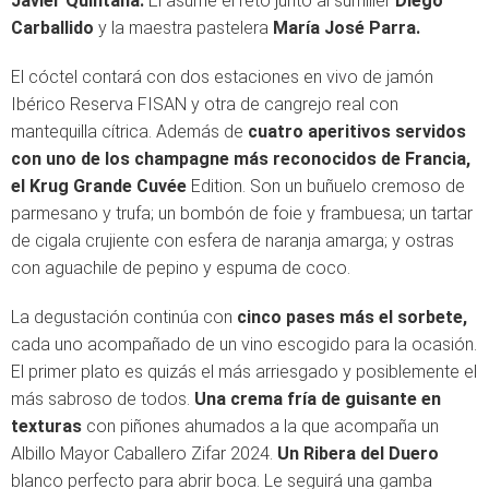
Javier Quintana.
Él asume el reto junto al sumiller
Diego
Carballido
y la maestra pastelera
María José Parra.
El cóctel contará con dos estaciones en vivo de jamón
Ibérico Reserva FISAN y otra de cangrejo real con
mantequilla cítrica. Además de
cuatro aperitivos servidos
con uno de los champagne más reconocidos de Francia,
el Krug Grande Cuvée
Edition. Son un buñuelo cremoso de
parmesano y trufa; un bombón de foie y frambuesa; un tartar
de cigala crujiente con esfera de naranja amarga; y ostras
con aguachile de pepino y espuma de coco.
La degustación continúa con
cinco pases más el sorbete,
cada uno acompañado de un vino escogido para la ocasión.
El primer plato es quizás el más arriesgado y posiblemente el
más sabroso de todos.
Una crema fría de guisante en
texturas
con piñones ahumados a la que acompaña un
Albillo Mayor Caballero Zifar 2024.
Un Ribera del Duero
blanco perfecto para abrir boca. Le seguirá una gamba