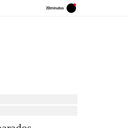
Volver
Iniciar
a
sesión
20MINUTOS.ES