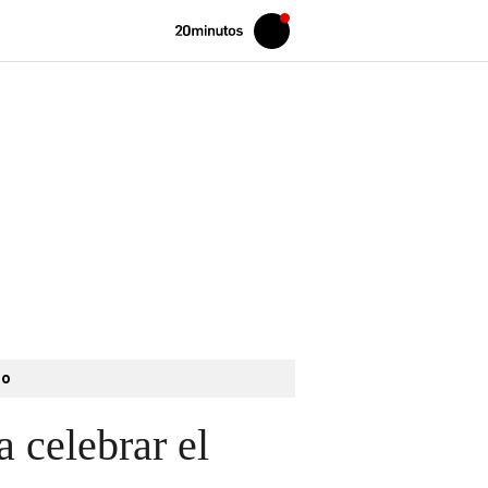
Volver
Iniciar
a
sesión
20MINUTOS.ES
to
a celebrar el