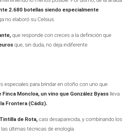
 interviniendo lo menos posible. Por último, de la añada
nte 2.680 botellas siendo especialmente
a no elaboró su Celsius.
ante,
que responde con creces a la definición que
 euros
que, sin duda, no deja indiferente.
 especiales para brindar en otoño con uno que
e Finca Moncloa, un vino que González Byass
lleva
la Frontera (Cádiz).
intilla de Rota,
casi desaparecida, y combinando los
las últimas técnicas de enología.