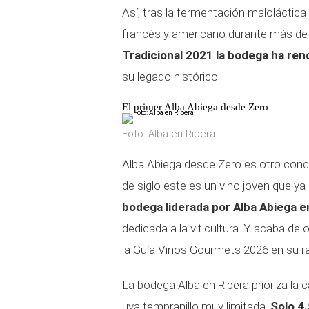
Así, tras la fermentación maloláctica
francés y americano durante más de
Tradicional 2021 la bodega ha reno
su legado histórico.
El primer Alba Abiega desde Zero
Foto: Alba en Ribera
Alba Abiega desde Zero es otro conce
de siglo este es un vino joven que y
bodega liderada por Alba Abiega e
dedicada a la viticultura. Y acaba de
la Guía Vinos Gourmets 2026 en su ra
La bodega Alba en Ribera prioriza la c
uva tempranillo muy limitada.
Solo 4.