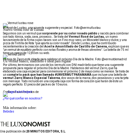
El Rosé de Lustau, una apuesta sugerente y especial. Foto @vermutlustau
Nuevo vermú rosé de Lustau
Seguimos con un vermut que
sorprende por su color rosado pálido
y nacido para combinar
con todo: tónica, soda, cava, prosecco… Se trata del
Vermut Rosé de Lustau,
un nuevo
lanzamiento de la firma cuyas bases son un Fino muy seco, un Moscatel blanco y dulce, y una
pizca de Tintilla de Rota
"que aporta su color rosado"
. Desde Lustau, que ha contribuido
recientemente a la creación del
Aceite Amontillado de Castillo de Canena,
explican que es
"un vermut de equilibrio perfecto con notas florales y aroma de fresas silvestres"
. La botella de 75 ml
tiene un precio de 12,80 en su web.
La caja de Zarro está ideada para celebrar el próximo Día de la Madre. Foto: @vermutdemadrid
Un vermut blanco, madrileño e ideal para regalar
Por último, terminamos con uno de los vermuts con DNI madrileño que tiene una sugerente
propuesta para regalar el próximo Día de la Madre. Hablamos del vermut Zarro, que ha
elaborado una caja especial para conmemorar el próximo 2 de mayo como se merece. Se trata de
un
completo pack que han llamado #UNVERMUTPARAMAMÁ
que incluye una botella de
vermut Zarro Blanco Especial Taberna
, dos vasos de la marca, dos posavasos y una tarjeta
con mensaje. Todo incluido en una coqueta caja con forma de corazón que harán de éste un
regalo perfecto. El precio del pack es de 10 euros.
Conforme a los criterios de
¿Por qué confiar en nosotros?
Más información sobre:
Bebidas
Una publicación de:
20 MINUTOS EDITORA, S.L.