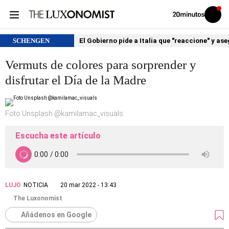
Volver
Iniciar
a
sesión
20MINUTOS.ES
SCHENGEN
El Gobierno pide a Italia que "reaccione" y as
Vermuts de colores para sorprender y
disfrutar el Día de la Madre
Foto Unsplash @kamilamac_visuals
Escucha este artículo
LUJO
NOTICIA
20 mar 2022 - 13:43
The Luxonomist
Añádenos en Google