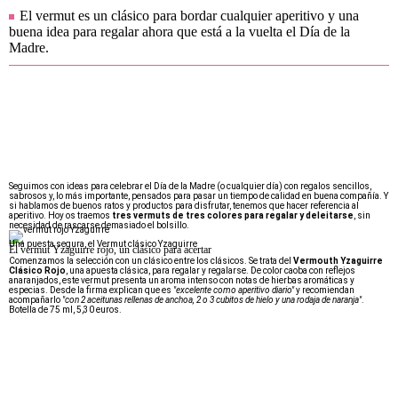
El vermut es un clásico para bordar cualquier aperitivo y una
buena idea para regalar ahora que está a la vuelta el Día de la
Madre.
Seguimos con ideas para celebrar el Día de la Madre (o cualquier día) con regalos sencillos,
sabrosos y, lo más importante, pensados para pasar un tiempo de calidad en buena compañía. Y
si hablamos de buenos ratos y productos para disfrutar, tenemos que hacer referencia al
aperitivo. Hoy os traemos
tres vermuts de tres colores para regalar y deleitarse
, sin
necesidad de rascarse demasiado el bolsillo.
Una puesta segura, el Vermut clásico Yzaguirre
El vermut Yzaguirre rojo, un clásico para acertar
Comenzamos la selección con un clásico entre los clásicos. Se trata del
Vermouth Yzaguirre
Clásico Rojo
, una apuesta clásica, para regalar y regalarse. De color caoba con reflejos
anaranjados, este vermut presenta un aroma intenso con notas de hierbas aromáticas y
especias. Desde la firma explican que es
"excelente como aperitivo diario"
y recomiendan
acompañarlo
"con 2 aceitunas rellenas de anchoa, 2 o 3 cubitos de hielo y una rodaja de naranja"
.
Botella de 75 ml, 5,30 euros.