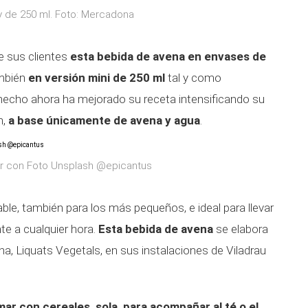
 y de 250 ml. Foto: Mercadona
e sus clientes
esta bebida de avena en envases de
ambién
en versión mini de 250 ml
tal y como
e hecho ahora ha mejorado su receta intensificando su
n,
a base únicamente de avena y agua
.
r con Foto Unsplash @epicantus
ble, también para los más pequeños, e ideal para llevar
e a cualquier hora.
Esta bebida de avena
se elabora
a, Liquats Vegetals, en sus instalaciones de Viladrau
mar con cereales, sola, para acompañar al té o el