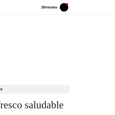
Volver
Iniciar
a
sesión
20MINUTOS.ES
to
resco saludable