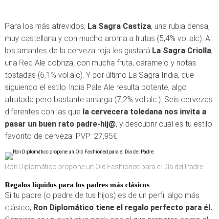
Para los más atrevidos,
La Sagra Castiza
, una rubia densa,
muy castellana y con mucho aroma a frutas (5,4% vol.alc). A
los amantes de la cerveza roja les gustará
La Sagra Criolla
,
una Red Ale cobriza, con mucha fruta, caramelo y notas
tostadas (6,1% vol.alc). Y por último La Sagra India, que
siguiendo el estilo India Pale Ale resulta potente, algo
afrutada pero bastante amarga (7,2% vol.alc.). Seis cervezas
diferentes con las que
la cervecera toledana nos invita a
pasar un buen rato padre-hij@
, y descubrir cuál es tu estilo
favorito de cerveza. PVP: 27,95€
Ron Diplomático propone un Old Fashioned para el Día del Padre
Regalos líquidos para los padres más clásicos
Si tu padre (o padre de tus hijos) es de un perfil algo más
clásico,
Ron Diplomático tiene el regalo perfecto para él.