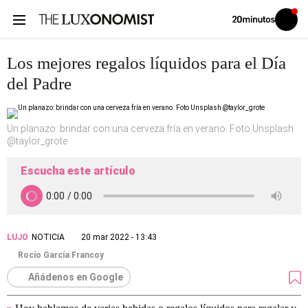
Volver
Iniciar
a
sesión
20MINUTOS.ES
Los mejores regalos líquidos para el Día
del Padre
Un planazo: brindar con una cerveza fría en verano. Foto Unsplash
@taylor_grote
Escucha este artículo
LUJO
NOTICIA
20 mar 2022 - 13:43
Rocío García Francoy
Añádenos en Google