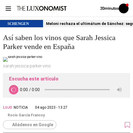
Volver
Iniciar
a
sesión
20MINUTOS.ES
SCHENGEN
Meloni rechaza el ultimátum de Sánchez: segu
Así saben los vinos que Sarah Jessica
Parker vende en España
sarah-jessica-parker-vino
Escucha este artículo
LUJO
NOTICIA
04 ago 2023 - 13:27
Rocío García Francoy
Añádenos en Google