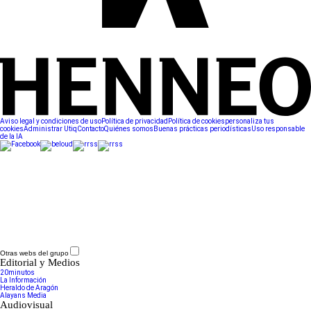
Aviso legal y condiciones de uso
Política de privacidad
Política de cookies
personaliza tus
cookies
Administrar Utiq
Contacto
Quiénes somos
Buenas prácticas periodísticas
Uso responsable
de la IA
Otras webs del grupo
Editorial y Medios
20minutos
La Información
Heraldo de Aragón
Alayans Media
Audiovisual