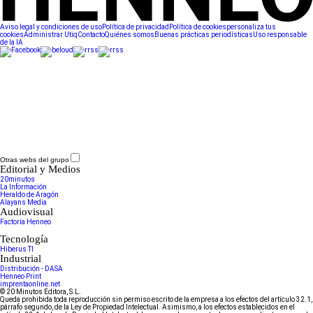
Aviso legal y condiciones de uso
Política de privacidad
Política de cookies
personaliza tus
cookies
Administrar Utiq
Contacto
Quiénes somos
Buenas prácticas periodísticas
Uso responsable
de la IA
Otras webs del grupo
Editorial y Medios
20minutos
La Información
Heraldo de Aragón
Alayans Media
Audiovisual
Factoría Henneo
Tecnología
Hiberus TI
Industrial
Distribución - DASA
Henneo Print
imprentaonline.net
© 20 Minutos Editora, S.L.
Queda prohibida toda reproducción sin permiso escrito de la empresa a los efectos del artículo 32.1,
párrafo segundo, de la Ley de Propiedad Intelectual. Asimismo, a los efectos establecidos en el