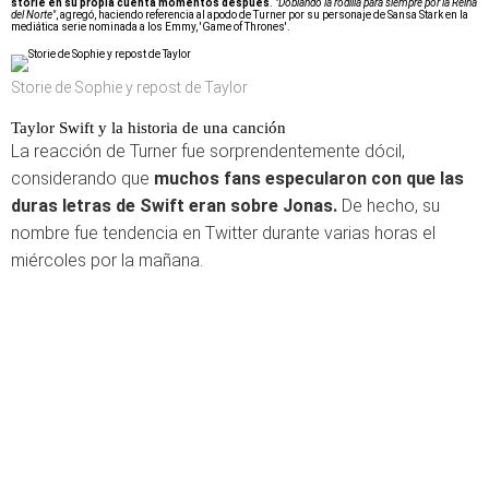
storie en su propia cuenta momentos después
.
"Doblando la rodilla para siempre por la Reina
del Norte"
, agregó, haciendo referencia al apodo de Turner por su personaje de Sansa Stark en la
mediática serie nominada a los Emmy, 'Game of Thrones'.
Storie de Sophie y repost de Taylor
Taylor Swift y la historia de una canción
La reacción de Turner fue sorprendentemente dócil,
considerando que
muchos fans especularon con que las
duras letras de Swift eran sobre Jonas.
De hecho, su
nombre fue tendencia en Twitter durante varias horas el
miércoles por la mañana.