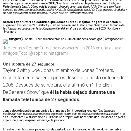
La canción es una de las muchas que Swift liberó de 'The Vault' para promocionar la próxima
versión regrabada de su álbum de 2008, 'Fearless'. Su letra incluye frases como:
“Hola, Sr.
Perfectamente Bien / ¿Cómo está tu corazón después de romper el mío? / Sr. Siempre en el lugar
correcto en el momento adecuado, cariño / Hola, Sr. Casualmente cruel / Sr. Todo gira a su alrededor /
He sido Miss Miseria desde su adiós / Y usted es el Sr. Perfectamente Bien"
.
Si bien Taylor Swift no confirmó que Jonas fuera su inspiración para la canción
, sí
sugirió en Twitter que 'Mr. Perfectly Fine' se basa en una historia real. Siempre a diferencia de
las
“canciones basadas en la ficción para evitar el drama”
de sus álbumes de 2020, 'Folklore' y
'Evermore'.
Joe Jonas y Sophie Turner se conocieron en 2016 en una cena de
amigos(Foto: @sophiet Instagram)
Una ruptura de 27 segundos
Taylor Swift y Joe Jonas, miembro de Jonas Brothers,
supuestamente salieron juntos desde julio hasta octubre de
2008. Después de su ruptura, ella afirmó en “The Ellen
DeGeneres Show” que
él la había dejado durante una
llamada telefónica de 27 segundos.
Jonas alegó después en una carta a los fans que Swift fue quien le colgó.
"Las llamadas
telefónicas solo pueden durar mientras la persona al otro lado de la línea esté dispuesta a hablar
", dijo
en su momento.
Swift admitió en 2019 que se arrepintió de haber puesto a Joe Jonas en plena
explosión, aunque aparentemente, él la perdonó.
En estos días, las cosas parecen sólidas entre los ex. En su canción de 'Folklore', 'Invisible